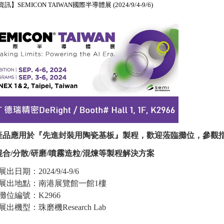
】SEMICON TAIWAN國際半導體展 (2024/9/4-9/6)
產品應用於『先進封裝用陶瓷基板』製程，歡迎蒞臨攤位，參觀
合/分散/研磨/噴霧造粒/混煉等製程解決方案
展出日期：2024/9/4-9/6
展出地點：南港展覽館一館1樓
攤位編號：K2966
展出機型：珠磨機Research Lab