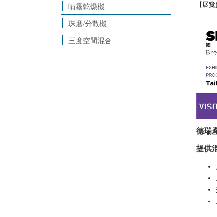
【展覽資訊
噴霧乾燥機
珠磨/分散機
三度空間混合
德瑞
提供混