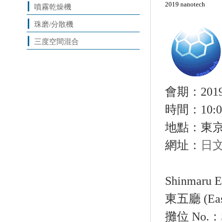
2019 nanotech
噴霧乾燥機
珠磨/分散機
三度空間混合
會期：2019年
時間：10:00
地點：東京 B
網址：
日
Shinmaru En
東五廳 (East 
攤位 No.：